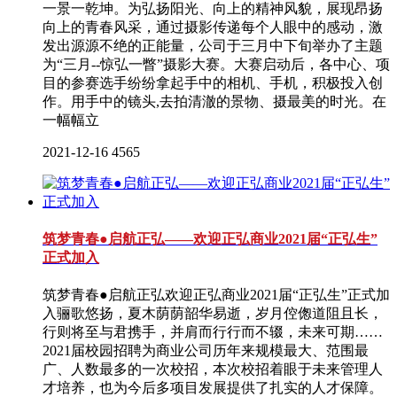
一景一乾坤。为弘扬阳光、向上的精神风貌，展现昂扬
向上的青春风采，通过摄影传递每个人眼中的感动，激
发出源源不绝的正能量，公司于三月中下旬举办了主题
为“三月--惊弘一瞥”摄影大赛。大赛启动后，各中心、项
目的参赛选手纷纷拿起手中的相机、手机，积极投入创
作。用手中的镜头,去拍清澈的景物、摄最美的时光。在
一幅幅立
2021-12-16
4565
筑梦青春●启航正弘——欢迎正弘商业2021届“正弘生”
正式加入
筑梦青春●启航正弘欢迎正弘商业2021届“正弘生”正式加
入骊歌悠扬，夏木荫荫韶华易逝，岁月倥偬道阻且长，
行则将至与君携手，并肩而行行而不辍，未来可期……
2021届校园招聘为商业公司历年来规模最大、范围最
广、人数最多的一次校招，本次校招着眼于未来管理人
才培养，也为今后多项目发展提供了扎实的人才保障。