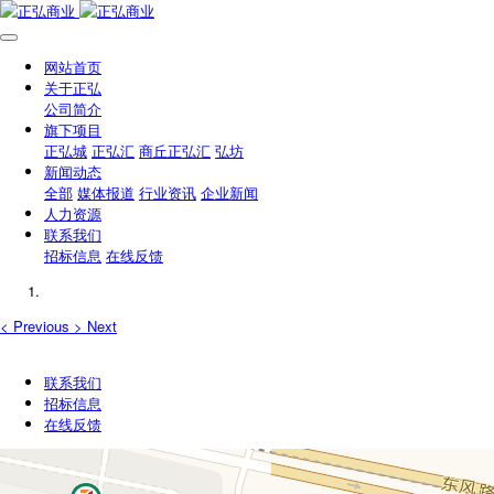
网站首页
关于正弘
公司简介
旗下项目
正弘城
正弘汇
商丘正弘汇
弘坊
新闻动态
全部
媒体报道
行业资讯
企业新闻
人力资源
联系我们
招标信息
在线反馈
<
Previous
>
Next
联系我们
招标信息
在线反馈