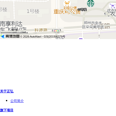
50 米
© 2026 AutoNavi
- GS(2019)6379号
关于正弘
公司简介
旗下项目