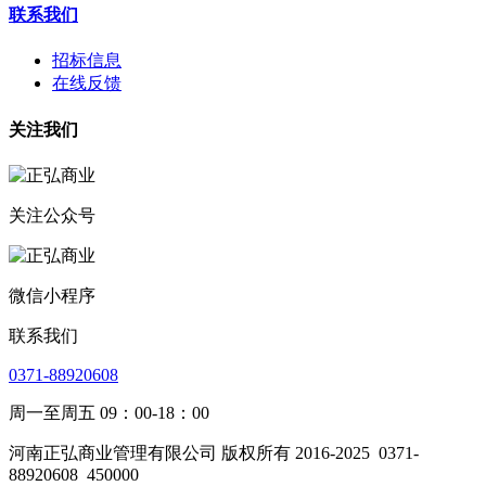
联系我们
招标信息
在线反馈
关注我们
关注公众号
微信小程序
联系我们
0371-88920608
周一至周五 09：00-18：00
河南正弘商业管理有限公司 版权所有 2016-2025
0371-
88920608
450000