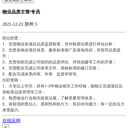
物业品质主管/专员
2021-12-21
郑州
5
岗位职责：
1、负责物业各项目品质监督检查，并对检查结果进行评估分析；
2、负责各物业项目体系、服务标准推广及落地培训，并指导品质提
升；
3、负责协助完成公司组织的品质评比、评优创建等工作的开展；
4、负责配合完成公司体系文件、质检标准的修订完善；
5、配合完成体系内审、外审、监督评审等。
任职资格：
1、大专以上学历，具有1-3年物业相关工作经验，能独立完成项目品
质检查品质管理等工作；
2、熟悉物业行业相关政策法规，了解质量管理体系；
3、有较强的责任心、原则性和执行力；良好的沟通力；有一定的压力
承受能力。
在线应聘
×