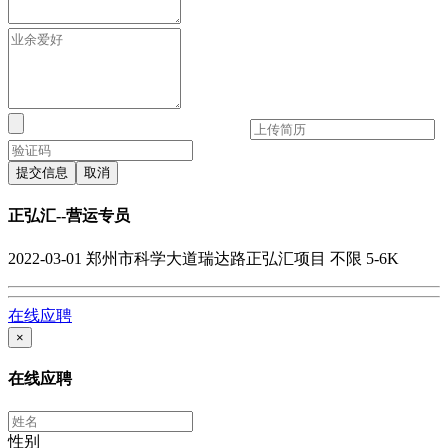
提交信息
取消
正弘汇--营运专员
2022-03-01
郑州市科学大道瑞达路正弘汇项目
不限
5-6K
在线应聘
×
在线应聘
性别