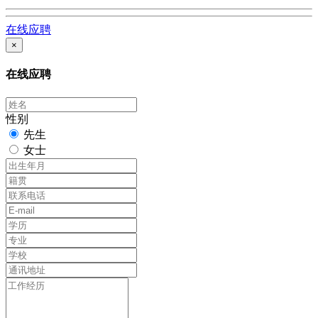
在线应聘
×
在线应聘
性别
先生
女士