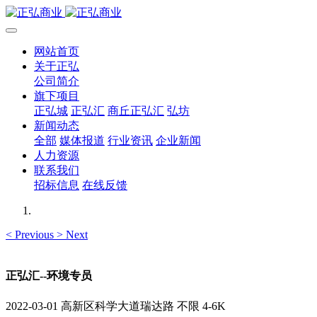
网站首页
关于正弘
公司简介
旗下项目
正弘城
正弘汇
商丘正弘汇
弘坊
新闻动态
全部
媒体报道
行业资讯
企业新闻
人力资源
联系我们
招标信息
在线反馈
<
Previous
>
Next
正弘汇--环境专员
2022-03-01
高新区科学大道瑞达路
不限
4-6K