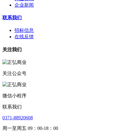
企业新闻
联系我们
招标信息
在线反馈
关注我们
关注公众号
微信小程序
联系我们
0371-88920608
周一至周五 09：00-18：00