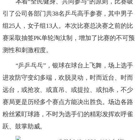
本着“全民健身、共同参与”的原则，比赛吸
引了公司各部门共38名乒乓高手参赛，其中男子
组25人，女子组13人。本次比赛总决赛之前的比
赛采取抽签PK单轮淘汰制，增加了比赛的不可预
测性和刺激程度。
“乒乒乓乓”，银球在球台上飞舞，场上选手
进攻防守变幻多端，欢脱灵动，时而近台、时而
远台，或抢攻、或直吊、或提拉、或扣杀，不少
赛局更是历经多个赛点方能决出胜负。场边各路
粉丝紧盯球路，不时为选手们的精彩发挥欢呼雀
跃、鼓掌助威。