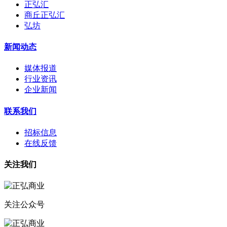
正弘汇
商丘正弘汇
弘坊
新闻动态
媒体报道
行业资讯
企业新闻
联系我们
招标信息
在线反馈
关注我们
关注公众号