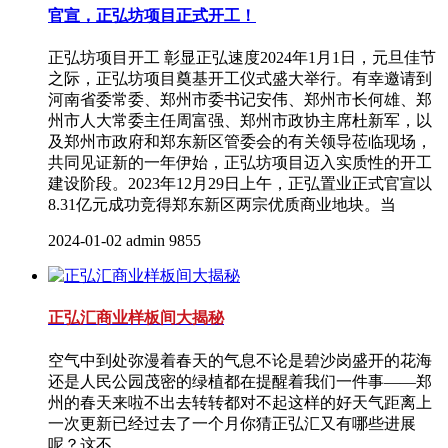
官宣，正弘坊项目正式开工！
正弘坊项目开工 彰显正弘速度2024年1月1日，元旦佳节
之际，正弘坊项目奠基开工仪式盛大举行。有幸邀请到
河南省委常委、郑州市委书记安伟、郑州市长何雄、郑
州市人大常委主任周富强、郑州市政协主席杜新军，以
及郑州市政府和郑东新区管委会的有关领导莅临现场，
共同见证新的一年伊始，正弘坊项目迈入实质性的开工
建设阶段。2023年12月29日上午，正弘置业正式官宣以
8.31亿元成功竞得郑东新区两宗优质商业地块。当
2024-01-02
admin
9855
正弘汇商业样板间大揭秘
空气中到处弥漫着春天的气息不论是碧沙岗盛开的花海
还是人民公园茂密的绿植都在提醒着我们一件事——郑
州的春天来啦不出去转转都对不起这样的好天气距离上
一次更新已经过去了一个月你猜正弘汇又有哪些进展
呢？这不，