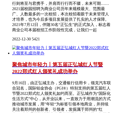
行则将至与君携手，并肩而行行而不辍，未来可期……
2021届校园招聘为商业公司历年来规模最大、范围最
广、人数最多的一次校招，本次校招着眼于未来管理人
才培养，也为今后多项目发展提供了扎实的人才保障。
2021年7月12日，伴随30名“正弘生”的正式加入，标志着
商业公司本届校招工作阶段性完成，让我们一起
2022-12-30
5421
聚焦城市年轻力丨第五届正弘城红人节暨
2022郑式红人颁奖礼成功举办
9月16日，由正弘城主办，交通银行信用卡，领克汽车联
合冠名，国际铂金协会（PGI®️）特别支持的第五届红人
节暨2022郑式红人颁奖礼如约而至。正弘城作为“国际化
生活方式”中心，从开业以来，一直致力于用潮流的方式
推动城市发展，用”年轻“为标签引领本地商业，并持续
关注着郑州的创新者、引领者，发掘属于郑州的“红