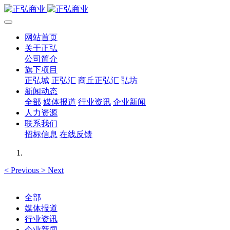
网站首页
关于正弘
公司简介
旗下项目
正弘城
正弘汇
商丘正弘汇
弘坊
新闻动态
全部
媒体报道
行业资讯
企业新闻
人力资源
联系我们
招标信息
在线反馈
<
Previous
>
Next
全部
媒体报道
行业资讯
企业新闻