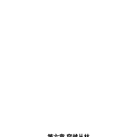
第六章
穿越丛林