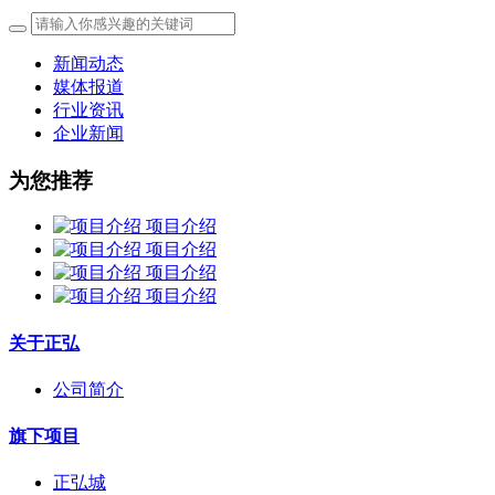
新闻动态
媒体报道
行业资讯
企业新闻
为您推荐
项目介绍
项目介绍
项目介绍
项目介绍
关于正弘
公司简介
旗下项目
正弘城