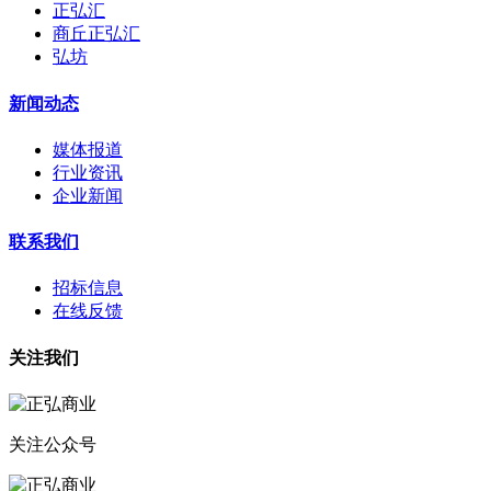
正弘汇
商丘正弘汇
弘坊
新闻动态
媒体报道
行业资讯
企业新闻
联系我们
招标信息
在线反馈
关注我们
关注公众号