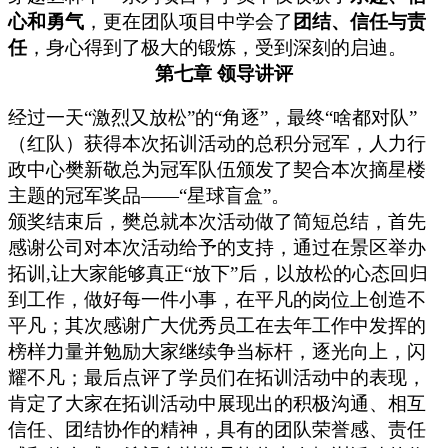
心和勇气
，更在团队项目中学会了
团结、信任与责
任
，身心得到了极大的锻炼，受到深刻的启迪。
第七章
领导讲评
经过一天“
激烈
又放松”的“角逐”，最终
“
啥都对
队”
（红
队
）
获得
本次
拓训活动
的总积分冠军，人力行
政中心樊新敬总为冠军队伍颁发了契合本次摘星楼
主题的冠军奖品——“星球盲盒”
。
颁奖结束后，樊总就本次
活动
做了简短总结
，首先
感谢公司对本次活动给予的支持
，通过在景区
举办
拓训
,
让大家能够真正“放下”
后，以放松的心态回归
到工作
，做好
每一件小事，在平凡的岗位上创造不
平凡
；其次感谢广大优秀员工在去年工作中发挥的
榜样力量并勉励大家继续争当标杆
，
逐
光
向上，
闪
耀不凡
；最后点评了学员们在
拓训活动
中
的表现，
肯定
了大家在
拓训活动
中
展现
出的积极沟通、相互
信任、团结协作的精神，具有
的
团队荣誉感、责任