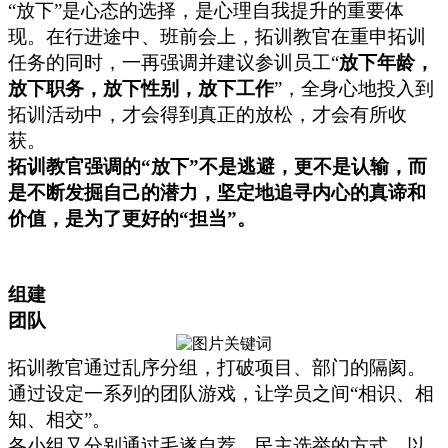
“放下”
是心态的选择，
是
心理自我提升的重要体
现
。
在
行进
途中、
班前会上，
拓训教官在重申
拓训
任务
的同时，一再强调并建议参训
员工
“
放下年龄，
放下职务，放下性别，放下工作
”
，全身心地投入
到
拓训活动
中，
才会得到真正的放松，才会有所收
获
。
拓训
教
官强调
的
“放下”不是
逃避
，
更不是
认输，而
是不断发掘自己的潜力，坚定地追寻内心的真谛和
价值，是为了更好的“担当”。
组建
团队
拓训教
官
通过
乱序
分组，打破项目、部门的隔阂。
通过设定一系列的团队游戏，
让学员之间
“
相识、相
知、相交
”。
各小组又分别通过毛遂自荐、民主选举的方式，以