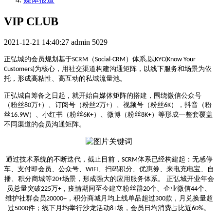
VIP CLUB
2021-12-21 14:40:27
admin
5029
正弘城的会员规划基于
（
）体系
以
SCRM
Social-CRM
,
KYC(Know Your
为核心，用社交渠道构建沟通矩阵，以线下服务和场景为依
Customers)
托，形成高粘性、高互动的私域流量池。
正弘城自筹备之日起，就开始自媒体矩阵的搭建，围绕微信公众号
（粉丝
万
）、订阅号（粉丝
万
）、视频号（粉丝
），抖音（粉
80
+
2
+
6K
丝
）、小红书（粉丝
）、微博（粉丝
）等形成一整套覆盖
16.9W
6K+
8K+
不同渠道的会员沟通矩阵。
通过技术系统的不断迭代，截止目前，
体系已经构建起：无感停
SCRM
车、支付即会员、公众号、
、扫码积分、优惠券、来电充电宝、自
WIFI
播、积分商城等
场景，形成强大的应用服务体系。 正弘城开业年会
20+
员总量突破
万
，疫情期间至今建立粉丝群
个、企业微信
个、
225
+
20
44
维护社群会员
，积分商城月均上线单品超过
款，月兑换量超
20000+
300
过
件；线下月均举行沙龙活动
场，会员日均消费占比近
。
5000
8+
60%